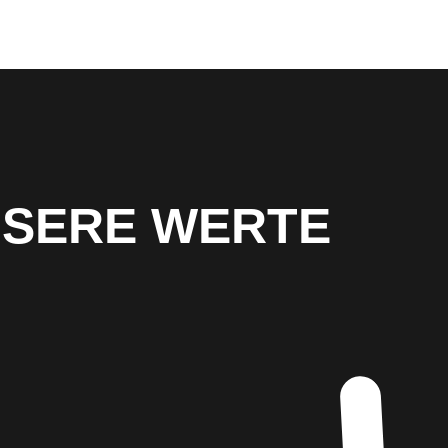
SERE WERTE